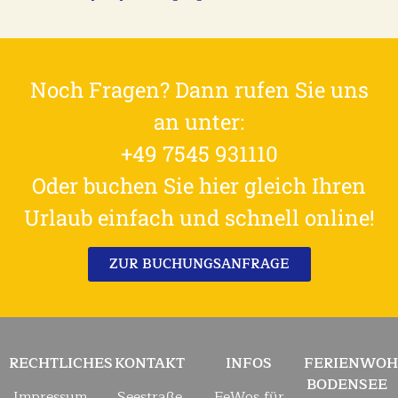
Noch Fragen? Dann rufen Sie uns
an unter:
+49 7545 931110
Oder buchen Sie hier gleich Ihren
Urlaub einfach und schnell online!
ZUR BUCHUNGSANFRAGE
RECHTLICHES
KONTAKT
INFOS
FERIENWO
BODENSEE
Impressum
Seestraße
FeWos für